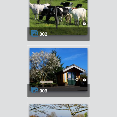
002
003